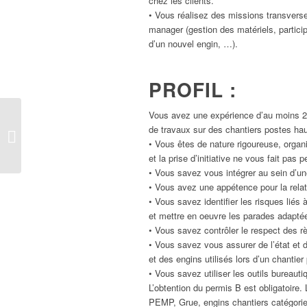
chez les clients.
• Vous réalisez des missions transverse
manager (gestion des matériels, partici
d’un nouvel engin, …).
PROFIL :
Vous avez une expérience d’au moins 2
Chargé(e) d’affaires –
de travaux sur des chantiers postes hau
Colonnes Montantes
• Vous êtes de nature rigoureuse, orga
(H/F)
et la prise d’initiative ne vous fait pas p
• Vous savez vous intégrer au sein d’une
• Vous avez une appétence pour la relati
• Vous savez identifier les risques liés à
et mettre en oeuvre les parades adapté
• Vous savez contrôler le respect des rè
• Vous savez vous assurer de l’état et de
et des engins utilisés lors d’un chantier
• Vous savez utiliser les outils bureauti
L’obtention du permis B est obligatoir
PEMP, Grue, engins chantiers catégorie 