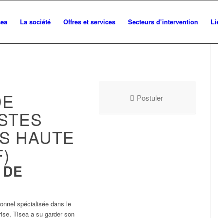
sea
La société
Offres et services
Secteurs d’intervention
Li
DE
Postuler
STES
S HAUTE
F)
 DE
:
ionnel spécialisée dans le
ise, Tisea a su garder son