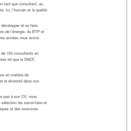
en tant que consultant, au
. Ici, l’humain et la qualité
développer et se faire
rs de l’énergie, du BTP et
ères années nous avons
s de 150 consultants en
ptes tel que la SNCF,
ues en matière de
et la diversité dans son
me pas à son CV, nous
élection les savoir-faire et
giques et des exercices