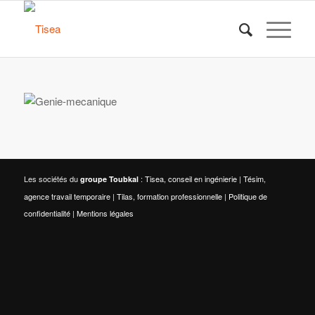
Les sociétés du
:
Tisea, conseil en ingénierie
|
Tésim,
groupe Toubkal
agence travail temporaire
|
Tilas, formation professionnelle
|
Politique de
confidentialité
|
Mentions légales