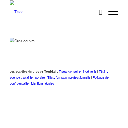
Les sociétés du
:
Tisea, conseil en ingénierie
|
Tésim,
groupe Toubkal
agence travail temporaire
|
Tilas, formation professionnelle
|
Politique de
confidentialité
|
Mentions légales