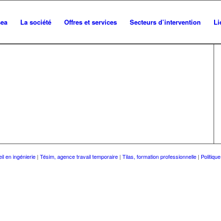
sea
La société
Offres et services
Secteurs d’intervention
Li
il en ingénierie
|
Tésim, agence travail temporaire
|
Tilas, formation professionnelle
|
Politique