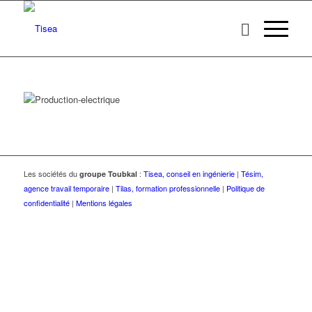
Les sociétés du
:
Tisea, conseil en ingénierie
|
Tésim,
groupe Toubkal
agence travail temporaire
|
Tilas, formation professionnelle
|
Politique de
confidentialité
|
Mentions légales