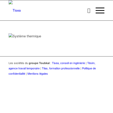
Les sociétés du
:
Tisea, conseil en ingénierie
|
Tésim,
groupe Toubkal
agence travail temporaire
|
Tilas, formation professionnelle
|
Politique de
confidentialité
|
Mentions légales